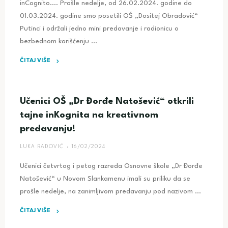
inCognito…. Prošle nedelje, od 26.02.2024. godine do
01.03.2024. godine smo posetili OŠ „Dositej Obradović“
Putinci i održali jedno mini predavanje i radionicu o
bezbednom korišćenju …
ČITAJ VIŠE
"inCognito.
–
Putinci"
Učenici OŠ „Dr Đorđe Natošević“ otkrili
tajne inKognita na kreativnom
predavanju!
LUKA RADOVIĆ
16/02/2024
Učenici četvrtog i petog razreda Osnovne škole „Dr Đorđe
Natošević“ u Novom Slankamenu imali su priliku da se
prošle nedelje, na zanimljivom predavanju pod nazivom …
ČITAJ VIŠE
"Učenici