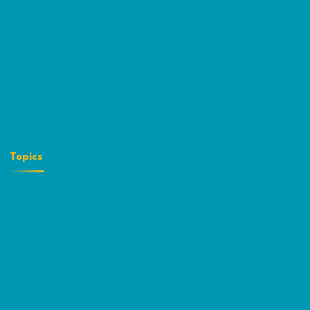
Web Development
Mobile Development
Machine Learning
Data Science
Topics
HTML
CSS
Python
JavaScript