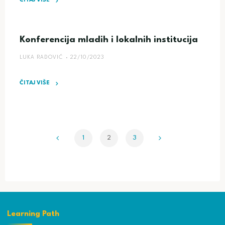
ČITAJ VIŠE
"Bezbedan
tinejdžer"
Konferencija mladih i lokalnih institucija
LUKA RADOVIĆ
22/10/2023
ČITAJ VIŠE
"Konferencija
mladih
i
lokalnih
1
2
3
institucija"
Пагинација
чланака
Learning Path