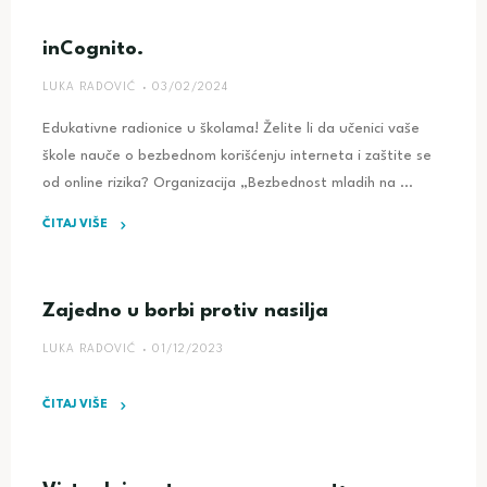
OŠ
„Dr
inCognito.
Đorđe
LUKA RADOVIĆ
03/02/2024
Natošević“
otkrili
Edukativne radionice u školama! Želite li da učenici vaše
tajne
škole nauče o bezbednom korišćenju interneta i zaštite se
inKognita
od online rizika? Organizacija „Bezbednost mladih na …
na
kreativnom
ČITAJ VIŠE
predavanju!"
"inCognito."
Zajedno u borbi protiv nasilja
LUKA RADOVIĆ
01/12/2023
ČITAJ VIŠE
"Zajedno
u
borbi