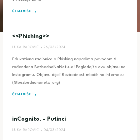
ČITAJ VIŠE
"Slavimo
6.
rođendan"
<<Phishing>>
LUKA RADOVIĆ
26/03/2024
Edukativna radionica o Phishing napadima povodom 6.
rođendana BezbednoNaNetu-a! Pogledajte ovu objavu na
Instagramu. Objavu dijeli Bezbednost mladih na internetu
(@bezbednonanetu_org)
ČITAJ VIŠE
"
<<Phishing>>"
inCognito. – Putinci
LUKA RADOVIĆ
04/03/2024