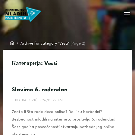
Skip
to
BEZBEDNONANETU
content
Home
Archive for category "Vesti"
(Page 2)
Категорија:
Vesti
Slavimo 6. rođendan
LUKA RADOVIĆ
26/03/2024
Znate li šta rade deca online? Da li su bezbedni?
Bezbednost mladih na internetu proslavlja 6. rođendan!
Šest godina posvećenosti stvaranju bezbednijeg online
okruženja za …